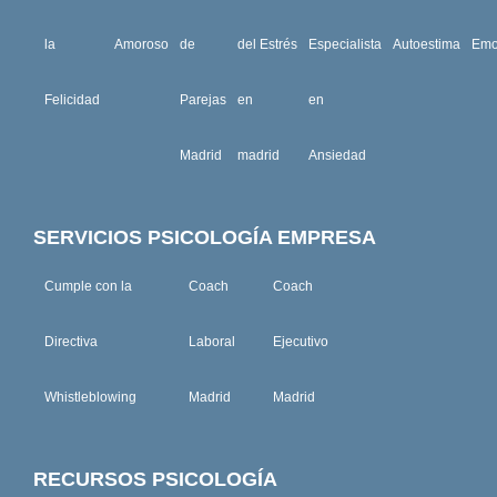
m
la
Amoroso
de
del Estrés
Especialista
Autoestima
Emo
Felicidad
Parejas
en
en
Madrid
madrid
Ansiedad
SERVICIOS PSICOLOGÍA EMPRESA
Cumple con la
Coach
Coach
Directiva
Laboral
Ejecutivo
Whistleblowing
Madrid
Madrid
RECURSOS PSICOLOGÍA