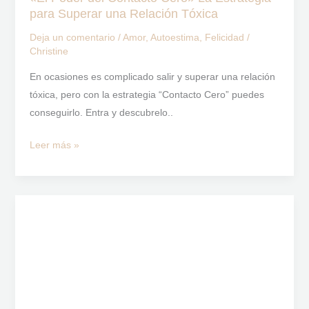
Relación
para Superar una Relación Tóxica
Tóxica
Deja un comentario
/
Amor
,
Autoestima
,
Felicidad
/
Christine
En ocasiones es complicado salir y superar una relación
tóxica, pero con la estrategia “Contacto Cero” puedes
conseguirlo. Entra y descubrelo..
Leer más »
¿Qué
es
el
«Bombardeo
de
Amor»?