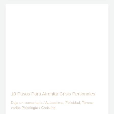
10
Pasos
Para
Afrontar
Crisis
Personales
10 Pasos Para Afrontar Crisis Personales
Deja un comentario
/
Autoestima
,
Felicidad
,
Temas
varios Psicología
/
Christine