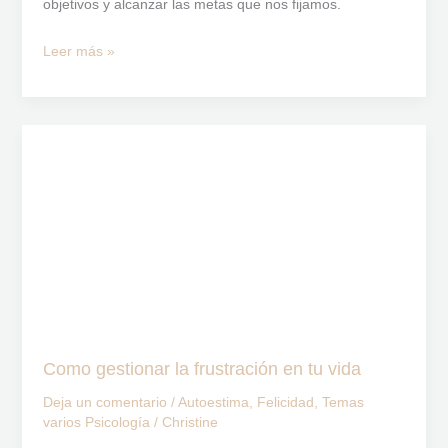
objetivos y alcanzar las metas que nos fijamos.
Leer más »
Como
gestionar
la
frustración
en
tu
vida
Como gestionar la frustración en tu vida
Deja un comentario
/
Autoestima
,
Felicidad
,
Temas
varios Psicología
/
Christine