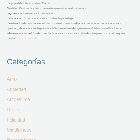
Responsable
:
Christine Lebriez Marzal
Finalidad:
Gestionar la solicitud que realizas en este formulario de contacto.
Legitimación:
Consentimiento del interesado.
Destinatarios:
No se cederán a terceros salvo obligación legal.
Derechos:
Puedes ejercitar en cualquier momento tus derechos de acceso, rectificación, supresión, limitación,
oposición y demás derechos legalmente establecidos a través del siguiente e-mail: lebriezmarzal@hotmail.es.
Información adicional:
Puedes consultar la información adicional y detallada sobre protección de datos aquí en
nuestra
Política de Privacidad
Categorías
Amor
Ansiedad
Autoestima
Duelo
Felicidad
Mindfulness