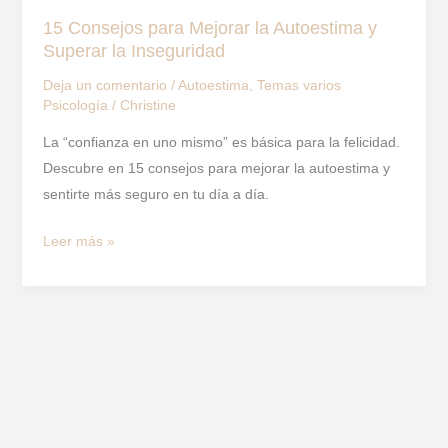
15 Consejos para Mejorar la Autoestima y
Superar la Inseguridad
Deja un comentario
/
Autoestima
,
Temas varios
Psicología
/
Christine
La “confianza en uno mismo” es básica para la felicidad.
Descubre en 15 consejos para mejorar la autoestima y
sentirte más seguro en tu día a día.
Leer más »
I
L
F
T
Y