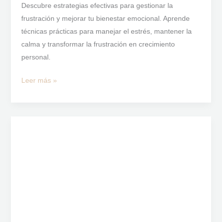
Descubre estrategias efectivas para gestionar la
frustración y mejorar tu bienestar emocional. Aprende
técnicas prácticas para manejar el estrés, mantener la
calma y transformar la frustración en crecimiento
personal.
Leer más »
La
autoestima
a
partir
de
los
50