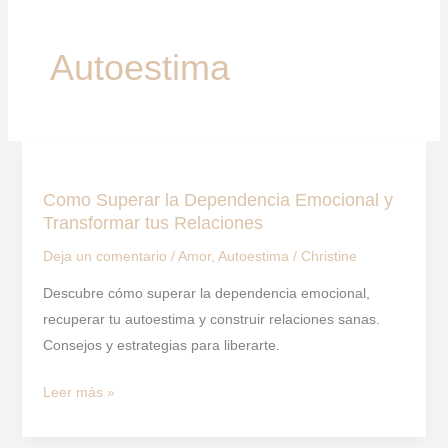
Autoestima
Como
Superar
Como Superar la Dependencia Emocional y
la
Transformar tus Relaciones
Dependencia
Deja un comentario
/
Amor
,
Autoestima
/
Christine
Emocional
y
Descubre cómo superar la dependencia emocional,
Transformar
recuperar tu autoestima y construir relaciones sanas.
tus
Consejos y estrategias para liberarte.
Relaciones
Leer más »