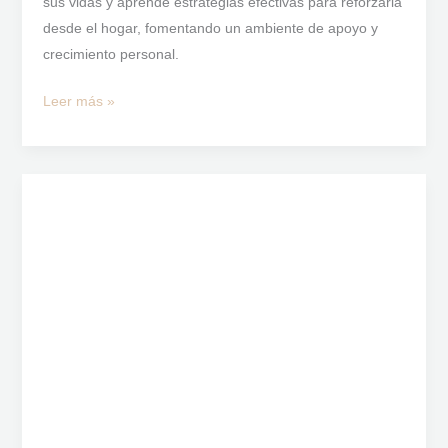
sus vidas y aprende estrategias efectivas para reforzarla
desde el hogar, fomentando un ambiente de apoyo y
crecimiento personal.
Leer más »
15
Consejos
para
Mejorar
la
Autoestima
y
Superar
la
Inseguridad