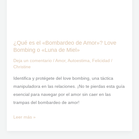
Love
Bombing
o
«Luna
de
Miel»
¿Qué es el «Bombardeo de Amor»? Love
Bombing o «Luna de Miel»
Deja un comentario
/
Amor
,
Autoestima
,
Felicidad
/
Christine
Identifica y protégete del love bombing, una táctica
manipuladora en las relaciones. ¡No te pierdas esta guía
esencial para navegar por el amor sin caer en las
trampas del bombardeo de amor!
Leer más »