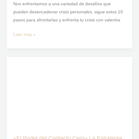
Nos enfrentamos a una variedad de desafíos que
pueden desencadenar crisis personales, sigue estos 10
pasos para afrontarlas y enfrenta tu crisis con valentía.
Leer más »
«El
Poder
del
Contacto
Cero»
La
Estrategia
para
Superar
una
«El Poder del Contacto Cero» La Estrategia