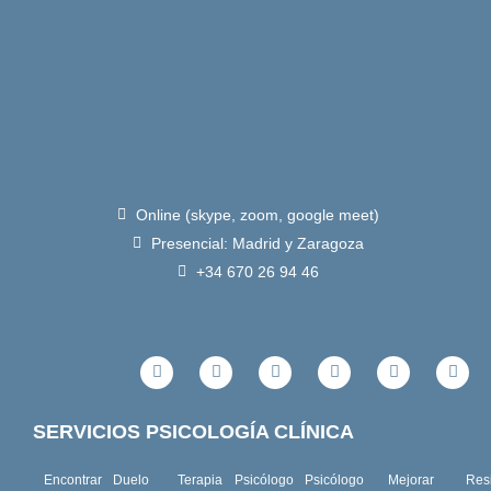
Online (skype, zoom, google meet)
Presencial: Madrid y Zaragoza
+34 670 26 94 46
F
T
I
L
Y
S
a
w
n
i
o
k
c
i
s
n
u
y
e
t
t
k
t
p
b
t
a
e
u
e
SERVICIOS PSICOLOGÍA CLÍNICA
o
e
g
d
b
o
r
r
i
e
k
a
n
Encontrar
Duelo
Terapia
Psicólogo
Psicólogo
Mejorar
Resi