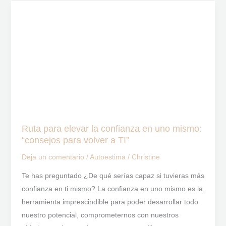
Ruta
para
elevar
la
confianza
en
uno
mismo:
“consejos
para
Ruta para elevar la confianza en uno mismo:
volver
“consejos para volver a TI”
a
Deja un comentario
/
Autoestima
/
Christine
TI”
Te has preguntado ¿De qué serías capaz si tuvieras más
confianza en ti mismo? La confianza en uno mismo es la
herramienta imprescindible para poder desarrollar todo
nuestro potencial, comprometernos con nuestros