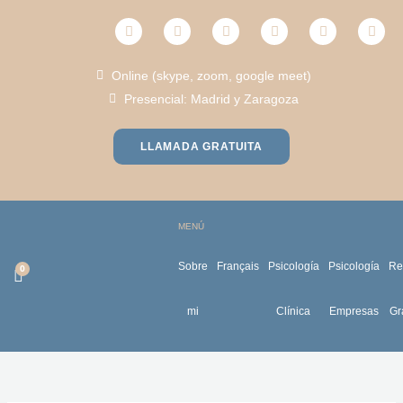
Ir
F
T
I
L
Y
P
al
a
w
n
i
o
h
c
i
s
n
u
o
contenido
e
t
t
k
t
n
Online (skype, zoom, google meet)
b
t
a
e
u
e
o
e
g
d
b
-
Presencial: Madrid y Zaragoza
o
r
r
i
e
a
k
a
n
l
m
t
LLAMADA GRATUITA
MENÚ
Sobre
Français
Psicología
Psicología
Re
mi
Clínica
Empresas
Gr