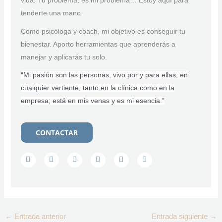
vida. Tu problema, es mi problema… Estoy aquí para
tenderte una mano.
Como psicóloga y coach, mi objetivo es conseguir tu
bienestar. Aporto herramientas que aprenderás a
manejar y aplicarás tu solo.
“Mi pasión son las personas, vivo por y para ellas, en
cualquier vertiente, tanto en la clínica como en la
empresa; está en mis venas y es mi esencia.”
CONTACTAR
F
T
I
L
Y
S
a
w
n
i
o
k
c
i
s
n
u
y
e
t
t
k
t
p
b
t
a
e
u
e
o
e
g
d
b
o
r
r
i
e
k
a
n
m
←
Entrada anterior
Entrada siguiente
→