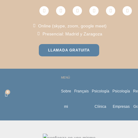
Ir
F
T
I
L
Y
P
al
a
w
n
i
o
h
c
i
s
n
u
o
contenido
e
t
t
k
t
n
Online (skype, zoom, google meet)
b
t
a
e
u
e
o
e
g
d
b
-
Presencial: Madrid y Zaragoza
o
r
r
i
e
a
k
a
n
l
m
t
LLAMADA GRATUITA
MENÚ
Sobre
Français
Psicología
Psicología
Re
mi
Clínica
Empresas
Gr