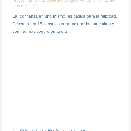
Autoestima
,
Temas varios Psicología
/ Por
Christine
/
11 de
marzo de 2022
La “confianza en uno mismo” es básica para la felicidad.
Descubre en 15 consejos para mejorar la autoestima y
sentirte más seguro en tu día…
La Autoestima En Adolescentes