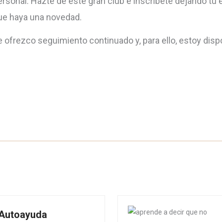
ersonal. Hazte de este gran club e inscríbete dejando tu e
ue haya una novedad.
e ofrezco seguimiento continuado y, para ello, estoy dis
 Autoayuda