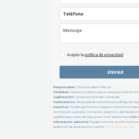
Acepto la
política de privacidad
ENVIAR
Responsable
:
Christine Lebriez Marzal
Finalidad:
Gestionar la solicitud que realizas en este formul
Legitimación:
Consentimiento del interesado.
Destinatarios:
No se cederán a terceros salvo obligación lega
Derechos:
Puedes ejercitar en cualquier momento tus dere
rectificación, supresión, limitación, oposición y demás dere
establecidos a través del siguiente e-mail: lebriezmarzal@ho
Información adicional:
Puedes consultar la información ad
protección de datos aquí en nuestra
Política de Privacidad