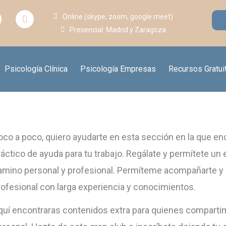
P
Online (skype, zoom, google meet)
h
Presencial: Madrid y Zaragoza
o
n
e
-
a
Psicología Clínica
Psicología Empresas
Recursos Gratui
l
t
oco a poco, quiero ayudarte en esta sección en la que enc
ráctico de ayuda para tu trabajo. Regálate y permítete un 
amino personal y profesional. Permíteme acompañarte y 
rofesional con larga experiencia y conocimientos.
quí encontraras contenidos extra para quienes compartimo