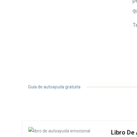
p
q
T
Guía de autoayuda gratuita
Libro De