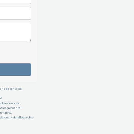
ario de contacto.
l.
chos de acceso,
chos legalmente
tmail.es.
icional y detallada sobre