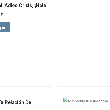
 'Adiós Crisis, ¡Hola
!'
gar
Tu Relación De