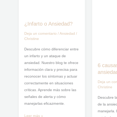
ansiedad
¿Infarto o Ansiedad?
Deja un comentario
/
Ansiedad
/
Christine
Descubre cómo diferenciar entre
un infarto y un ataque de
ansiedad. Nuestro blog te ofrece
6 causa
información clara y precisa para
ansieda
reconocer los síntomas y actuar
Deja un co
correctamente en situaciones
Christine
críticas. Aprende más sobre las
señales de alerta y cómo
Descubre la
manejarlas eficazmente.
de la ansi
manejarla. 
Leer más »