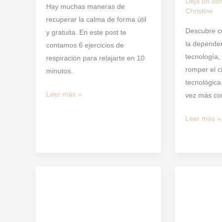
Deja un co
Hay muchas maneras de
Christine
recuperar la calma de forma útil
Descubre c
y gratuita. En este post te
la dependen
contamos 6 ejercicios de
tecnología
respiración para relajarte en 10
romper el ci
minutos.
tecnológic
Leer más »
vez más co
Leer más »
¿Infarto
6
o
causas
Ansiedad?
de
la