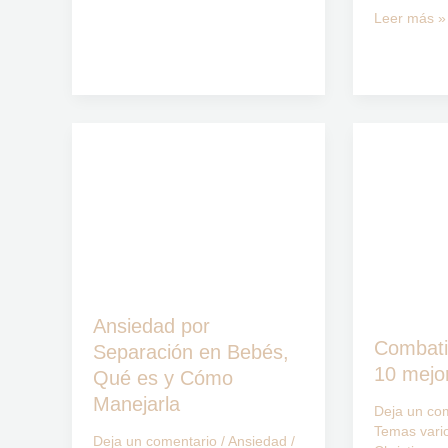
Leer más »
Ansiedad
Combatir
por
el
Separación
estrés:
en
Los
Bebés,
10
Qué
mejores
es
consejos
Ansiedad por
y
Combatir
Separación en Bebés,
Cómo
10 mejo
Qué es y Cómo
Manejarla
Manejarla
Deja un co
Temas vario
Deja un comentario
/
Ansiedad
/