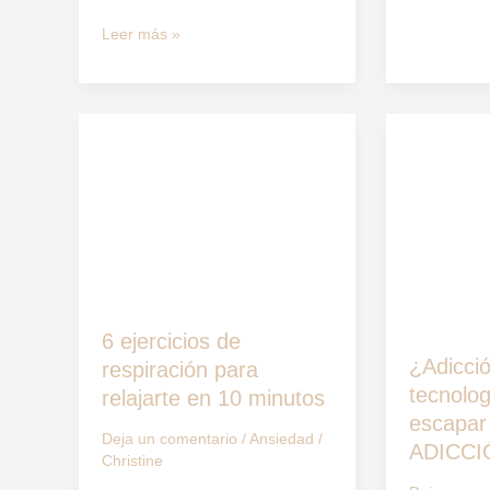
Leer más »
6
¿Adicción
ejercicios
a
de
las
respiración
tecnologías
para
Cómo
relajarte
escapar
en
de
6 ejercicios de
10
la
¿Adicció
respiración para
minutos
“TECNO-
tecnolo
relajarte en 10 minutos
ADICCIÓN”
escapar
Deja un comentario
/
Ansiedad
/
ADICCI
Christine