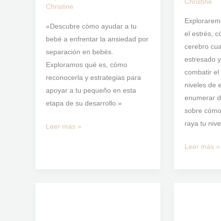
Christine
Christine
Explorarem
«Descubre cómo ayudar a tu
el estrés, 
bebé a enfrentar la ansiedad por
cerebro cu
separación en bebés.
estresado 
Exploramos qué es, cómo
combatir el 
reconocerla y estrategias para
niveles de 
apoyar a tu pequeño en esta
enumerar d
etapa de su desarrollo.»
sobre cómo
raya tu nive
Leer más »
Leer más »
Técnicas
Efectos
de
psicológico