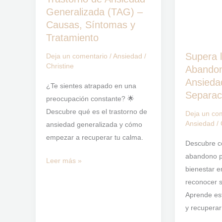
Generalizada (TAG) –
Ansiedad
Herida
Causas, Síntomas y
Generalizada
de
Tratamiento
(TAG)
Abandono
–
y
Supera 
Deja un comentario
/
Ansiedad
/
Causas,
la
Christine
Abandon
Síntomas
Ansiedad
Ansieda
¿Te sientes atrapado en una
y
por
Separac
preocupación constante? 🌟
Tratamiento
Separación
Descubre qué es el trastorno de
Deja un co
Ansiedad
/
ansiedad generalizada y cómo
empezar a recuperar tu calma.
Descubre c
abandono p
Leer más »
bienestar 
reconocer 
Aprende est
y recuperar