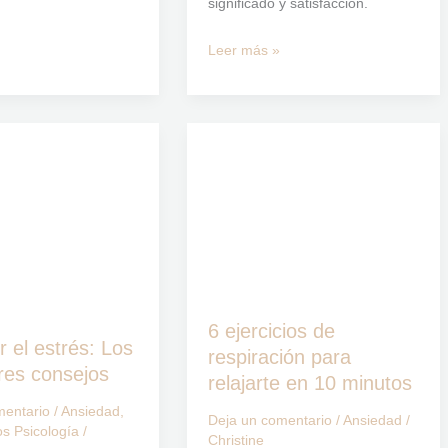
significado y satisfacción.
Leer más »
6
ejercicios
de
respiración
para
relajarte
en
6 ejercicios de
10
 el estrés: Los
respiración para
minutos
res consejos
relajarte en 10 minutos
mentario
/
Ansiedad
,
Deja un comentario
/
Ansiedad
/
s Psicología
/
Christine