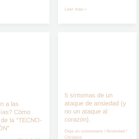
Leer más »
5
síntomas
de
?
un
ataque
de
ansiedad
5 síntomas de un
(y
ataque de ansiedad (y
n a las
no
no un ataque al
gías? Cómo
un
corazón).
 de la “TECNO-
ataque
ÓN”
Deja un comentario
/
Ansiedad
/
al
Christine