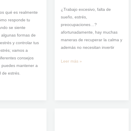
¿Trabajo excesivo, falta de
os qué es realmente
sueño, estrés,
cómo responde tu
preocupaciones…?
ando se siente
afortunadamente, hay muchas
y algunas formas de
maneras de recuperar la calma y
estrés y controlar tus
además no necesitan invertir
estrés; vamos a
iferentes consejos
Leer más »
 puedes mantener a
l de estrés.
Técnicas
s
Psicológicas