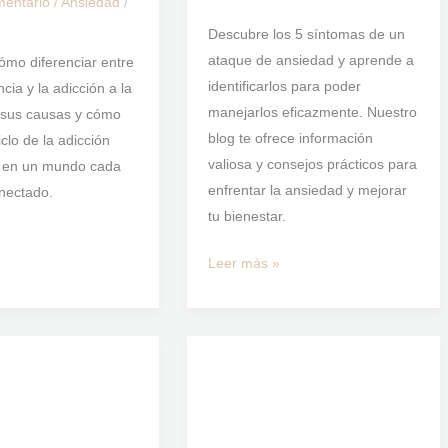
corazón).
mentario
/
Ansiedad
/
Descubre los 5 síntomas de un
ataque de ansiedad y aprende a
ómo diferenciar entre
identificarlos para poder
cia y la adicción a la
manejarlos eficazmente. Nuestro
, sus causas y cómo
blog te ofrece información
clo de la adicción
valiosa y consejos prácticos para
a en un mundo cada
enfrentar la ansiedad y mejorar
nectado.
tu bienestar.
Leer más »
Como
Tratar
La
Ansiedad