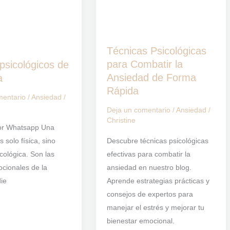
para
Combatir
la
Ansiedad
Técnicas Psicológicas
de
para Combatir la
psicológicos de
Forma
Ansiedad de Forma
a
Rápida
Rápida
mentario
/
Ansiedad
/
Deja un comentario
/
Ansiedad
/
Christine
or Whatsapp Una
Descubre técnicas psicológicas
 solo física, sino
efectivas para combatir la
cológica. Son las
ansiedad en nuestro blog.
cionales de la
Aprende estrategias prácticas y
ie
consejos de expertos para
manejar el estrés y mejorar tu
bienestar emocional.