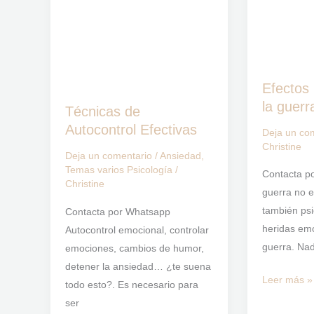
Autocontrol
de
Efectivas
la
guerra
Efectos 
la guerr
Técnicas de
Autocontrol Efectivas
Deja un co
Christine
Deja un comentario
/
Ansiedad
,
Temas varios Psicología
/
Contacta p
Christine
guerra no es
también psi
Contacta por Whatsapp
heridas emo
Autocontrol emocional, controlar
guerra. Nad
emociones, cambios de humor,
detener la ansiedad… ¿te suena
Leer más »
todo esto?. Es necesario para
ser