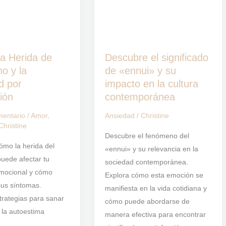
significado
de
«ennui»
y
la Herida de
Descubre el significado
su
o y la
de «ennui» y su
impacto
d por
impacto en la cultura
en
ión
contemporánea
la
mentario
/
Amor
,
Ansiedad
/
Christine
cultura
Christine
contemporánea
Descubre el fenómeno del
ómo la herida del
«ennui» y su relevancia en la
uede afectar tu
sociedad contemporánea.
emocional y cómo
Explora cómo esta emoción se
sus síntomas.
manifiesta en la vida cotidiana y
rategias para sanar
cómo puede abordarse de
 la autoestima
manera efectiva para encontrar