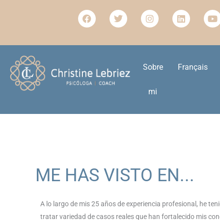
Ir
F
T
I
L
Y
al
a
w
n
i
o
c
i
s
n
u
contenido
e
t
t
k
t
b
t
a
e
u
o
e
g
d
b
o
r
r
i
e
Sobre
Français
k
a
n
m
mi
ME HAS VISTO EN...
A lo largo de mis 25 años de experiencia profesional, he ten
tratar variedad de casos reales que han fortalecido mis co