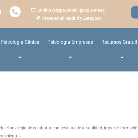
P
Online (skype, zoom, google meet)
h
Presencial: Madrid y Zaragoza
o
n
e
-
a
Psicología Clínica
Psicología Empresas
Recursos Gratuit
l
t
ido el privilegio de colaborar con revistas de actualidad, impartir formac
nocimientos