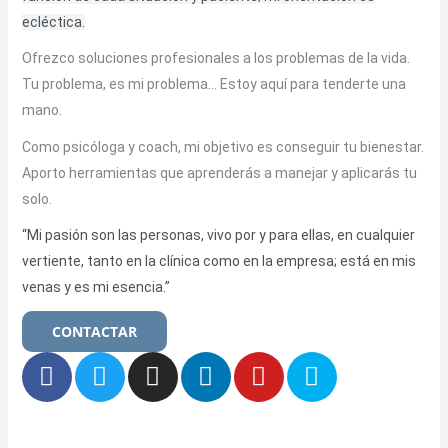
ecléctica.
Ofrezco soluciones profesionales a los problemas de la vida.
Tu problema, es mi problema… Estoy aquí para tenderte una
mano.
Como psicóloga y coach, mi objetivo es conseguir tu bienestar.
Aporto herramientas que aprenderás a manejar y aplicarás tu
solo.
“Mi pasión son las personas, vivo por y para ellas, en cualquier
vertiente, tanto en la clínica como en la empresa; está en mis
venas y es mi esencia.”
CONTACTAR
F
T
I
L
Y
S
a
w
n
i
o
k
c
i
s
n
u
y
e
t
t
k
t
p