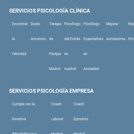
c
i
s
n
u
y
e
t
t
k
t
p
b
t
a
e
u
e
SERVICIOS PSICOLOGÍA CLÍNICA
o
e
g
d
b
o
r
r
i
e
k
a
n
Encontrar
Duelo
Terapia
Psicólogo
Psicólogo
Mejorar
Res
m
la
Amoroso
de
del Estrés
Especialista
Autoestima
Em
Felicidad
Parejas
en
en
Madrid
madrid
Ansiedad
SERVICIOS PSICOLOGÍA EMPRESA
Cumple con la
Coach
Coach
Directiva
Laboral
Ejecutivo