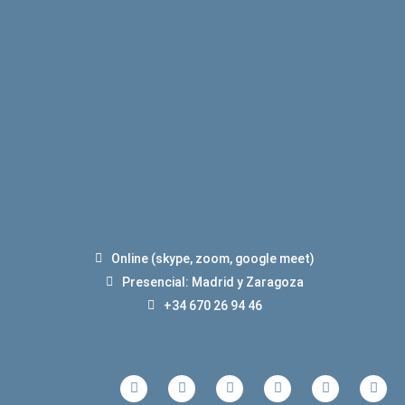
Online (skype, zoom, google meet)
Presencial: Madrid y Zaragoza
+34 670 26 94 46
F
T
I
L
Y
S
a
w
n
i
o
k