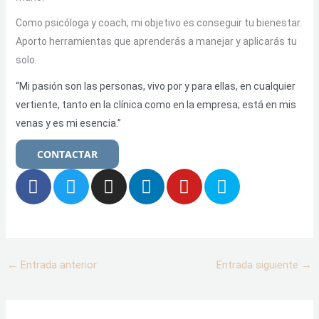
Como psicóloga y coach, mi objetivo es conseguir tu bienestar.
Aporto herramientas que aprenderás a manejar y aplicarás tu
solo.
“Mi pasión son las personas, vivo por y para ellas, en cualquier
vertiente, tanto en la clínica como en la empresa; está en mis
venas y es mi esencia.”
CONTACTAR
F
T
I
L
Y
S
a
w
n
i
o
k
c
i
s
n
u
y
e
t
t
k
t
p
b
t
a
e
u
e
o
e
g
d
b
←
Entrada anterior
Entrada siguiente
→
o
r
r
i
e
k
a
n