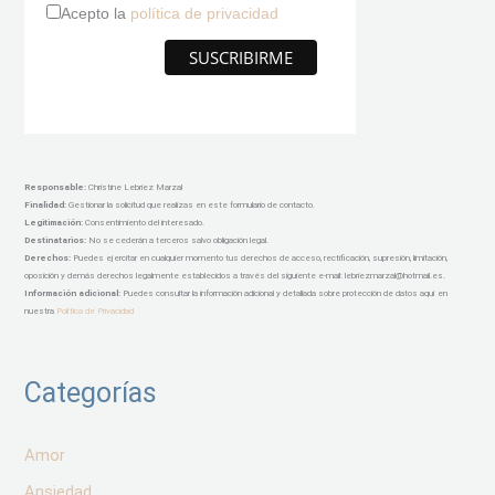
Acepto la
política de privacidad
Responsable
:
Christine Lebriez Marzal
Finalidad:
Gestionar la solicitud que realizas en este formulario de contacto.
Legitimación:
Consentimiento del interesado.
Destinatarios:
No se cederán a terceros salvo obligación legal.
Derechos:
Puedes ejercitar en cualquier momento tus derechos de acceso, rectificación, supresión, limitación,
oposición y demás derechos legalmente establecidos a través del siguiente e-mail: lebriezmarzal@hotmail.es.
Información adicional:
Puedes consultar la información adicional y detallada sobre protección de datos aquí en
nuestra
Política de Privacidad
Categorías
Amor
Ansiedad