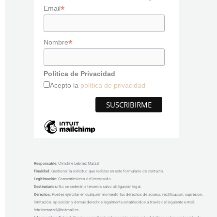
*
Email
*
Nombre
Política de Privacidad
Acepto la
política de privacidad
Responsable
:
Christine Lebriez Marzal
Finalidad:
Gestionar la solicitud que realizas en este formulario de contacto.
Legitimación:
Consentimiento del interesado.
Destinatarios:
No se cederán a terceros salvo obligación legal.
Derechos:
Puedes ejercitar en cualquier momento tus derechos de acceso, rectificación, supresión,
limitación, oposición y demás derechos legalmente establecidos a través del siguiente e-mail:
lebriezmarzal@hotmail.es.