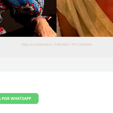
Deja un comentario
/
Felicidad
/ Por
Christine
 POR WHATSAPP