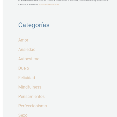
Información adicional:
Puedes consultar la información adicional y detallada sobre protección de
datos aquí en nuestra
Política de Privacidad
Categorías
Amor
Ansiedad
Autoestima
Duelo
Felicidad
Mindfulness
Pensamientos
Perfeccionismo
Sexo