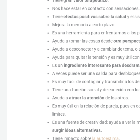
Tiene gran
valor terapéutico.
Nos hace estar en contacto con sensaciones 
Tiene
efectos positivos sobre la salud
y el s
Mejora la memoria a corto plazo
Es una herramienta para enfrentarnos a los p
Ayuda a tomar las cosas desde
otra perspect
Ayuda a desconectar y a cambiar de tema, o a
Ayuda para quitar la tensión y es muy útil cont
Es un
ingrediente interesante para desdrama
A veces puede ser una salida para desbloquea
Es muy fácil de contagiar y transmitir a los d
Tiene una función social y de conexión con l
Ayuda a
atraer la atención
de los otros.
Es muy útil en la relación de pareja, pues en 
limites.
Es una fuente de creatividad: ayuda a ver la
surgir ideas alternativas.
Tiene impacto sobre
la autoestima
.