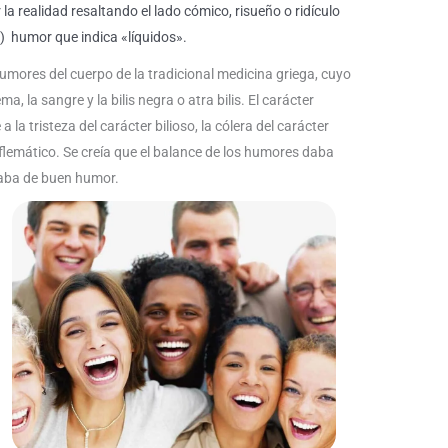
a realidad resaltando el lado cómico, risueño o ridículo
is) humor que indica «líquidos».
humores del cuerpo de la tradicional medicina griega, cuyo
 flema, la sangre y la bilis negra o atra bilis. El carácter
a tristeza del carácter bilioso, la cólera del carácter
r flemático. Se creía que el balance de los humores daba
zaba de buen humor.