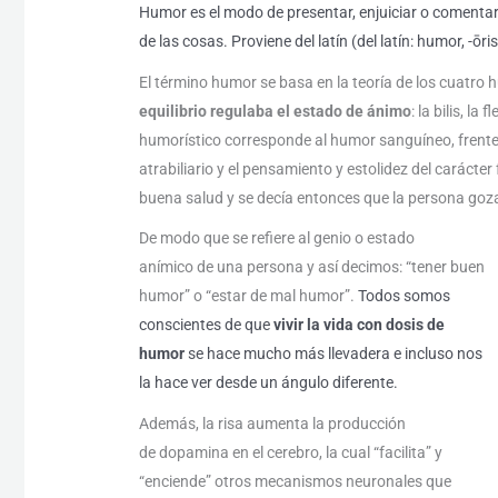
Humor es el modo de presentar, enjuiciar o comentar l
de las cosas.
Proviene del latín (del latín: humor, -ōr
El término humor se basa en la teoría de los cuatro 
equilibrio regulaba el estado de ánimo
: la bilis, la
humorístico corresponde al humor sanguíneo, frente a l
atrabiliario y el pensamiento y estolidez del carácte
buena salud y se decía entonces que la persona go
De modo que se refiere al genio o estado
anímico de una persona y así decimos: “tener buen
humor” o “estar de mal humor”.
Todos somos
conscientes de que
vivir la vida con dosis de
humor
se hace mucho más llevadera e incluso nos
la hace ver desde un ángulo diferente.
Además, la risa aumenta la producción
de dopamina en el cerebro, la cual “facilita” y
“enciende” otros mecanismos neuronales que