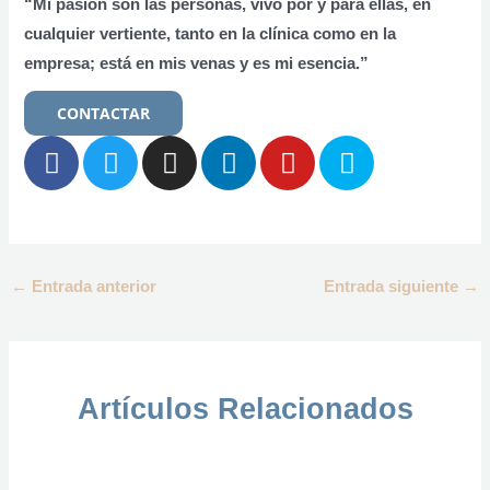
“Mi pasión son las personas, vivo por y para ellas, en
cualquier vertiente, tanto en la clínica como en la
empresa; está en mis venas y es mi esencia.”
CONTACTAR
F
T
I
L
Y
S
a
w
n
i
o
k
c
i
s
n
u
y
e
t
t
k
t
p
b
t
a
e
u
e
o
e
g
d
b
←
Entrada anterior
Entrada siguiente
→
o
r
r
i
e
k
a
n
m
Artículos Relacionados