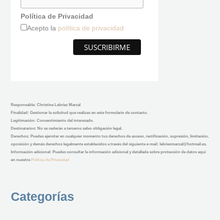
Política de Privacidad
Acepto la
política de privacidad
Responsable
:
Christine Lebriez Marzal
Finalidad:
Gestionar la solicitud que realizas en este formulario de contacto.
Legitimación:
Consentimiento del interesado.
Destinatarios:
No se cederán a terceros salvo obligación legal.
Derechos:
Puedes ejercitar en cualquier momento tus derechos de acceso, rectificación, supresión, limitación,
oposición y demás derechos legalmente establecidos a través del siguiente e-mail: lebriezmarzal@hotmail.es.
Información adicional:
Puedes consultar la información adicional y detallada sobre protección de datos aquí
en nuestra
Política de Privacidad
Categorías