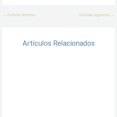
o
r
r
i
e
k
a
n
m
←
Entrada anterior
Entrada siguiente
→
Artículos Relacionados