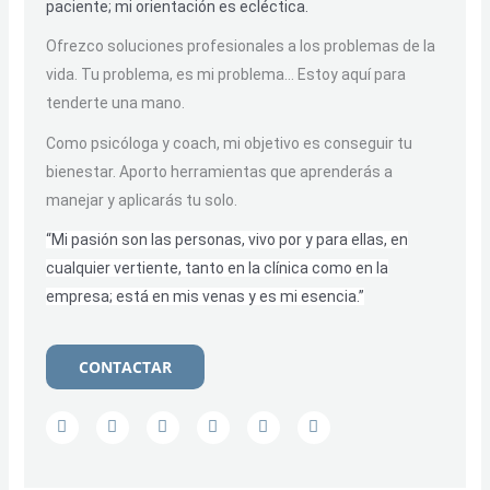
paciente; mi orientación es ecléctica.
Ofrezco soluciones profesionales a los problemas de la
vida. Tu problema, es mi problema… Estoy aquí para
tenderte una mano.
Como psicóloga y coach, mi objetivo es conseguir tu
bienestar. Aporto herramientas que aprenderás a
manejar y aplicarás tu solo.
“Mi pasión son las personas, vivo por y para ellas, en
cualquier vertiente, tanto en la clínica como en la
empresa; está en mis venas y es mi esencia.”
CONTACTAR
F
T
I
L
Y
S
a
w
n
i
o
k
c
i
s
n
u
y
e
t
t
k
t
p
b
t
a
e
u
e
o
e
g
d
b