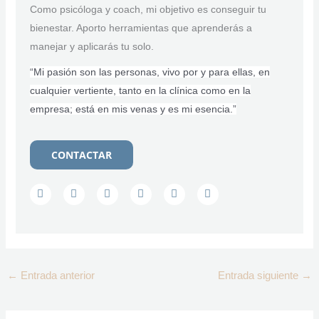
Como psicóloga y coach, mi objetivo es conseguir tu
bienestar. Aporto herramientas que aprenderás a
manejar y aplicarás tu solo.
“Mi pasión son las personas, vivo por y para ellas, en
cualquier vertiente, tanto en la clínica como en la
empresa; está en mis venas y es mi esencia.”
CONTACTAR
F
T
I
L
Y
S
a
w
n
i
o
k
c
i
s
n
u
y
e
t
t
k
t
p
b
t
a
e
u
e
o
e
g
d
b
o
r
r
i
e
k
a
n
m
←
Entrada anterior
Entrada siguiente
→