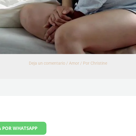
Deja un comentario
/
Amor
/ Por
Christine
 POR WHATSAPP