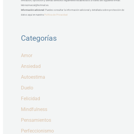
limitación, oposición y demás derechos legalmente establecidos a través del siguiente e-mail:
lebriezmarzal@hotmail.es.
Información adicional:
Puedes consultar la información adicional y detallada sobre protección de
datos aquí en nuestra
Política de Privacidad
Categorías
Amor
Ansiedad
Autoestima
Duelo
Felicidad
Mindfulness
Pensamientos
Perfeccionismo