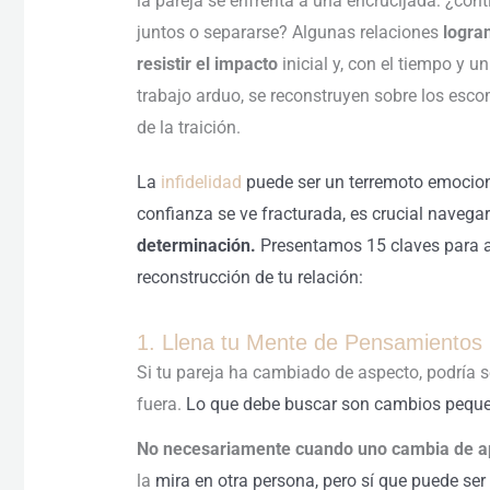
la pareja se enfrenta a una encrucijada: ¿cont
juntos o separarse? Algunas relaciones
logra
resistir el impacto
inicial y, con el tiempo y un
trabajo arduo, se reconstruyen sobre los esc
de la traición.
La
infidelidad
puede ser un terremoto emociona
confianza se ve fracturada, es crucial navega
determinación.
Presentamos 15 claves para afr
reconstrucción de tu relación:
1. Llena tu Mente de Pensamientos P
Si tu pareja ha cambiado de aspecto, podría s
fuera.
Lo que debe buscar son cambios pequeñ
No necesariamente cuando uno cambia de a
la
mira en otra persona, pero sí que puede ser