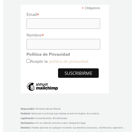
*
Obligatorio
*
Email
*
Nombre
Política de Privacidad
Acepto la
política de privacidad
Responsable
:
Christine Lebriez Marzal
Finalidad:
Gestionar la solicitud que realizas en este formulario de contacto.
Legitimación:
Consentimiento del interesado.
Destinatarios:
No se cederán a terceros salvo obligación legal.
Derechos:
Puedes ejercitar en cualquier momento tus derechos de acceso, rectificación, supresión,