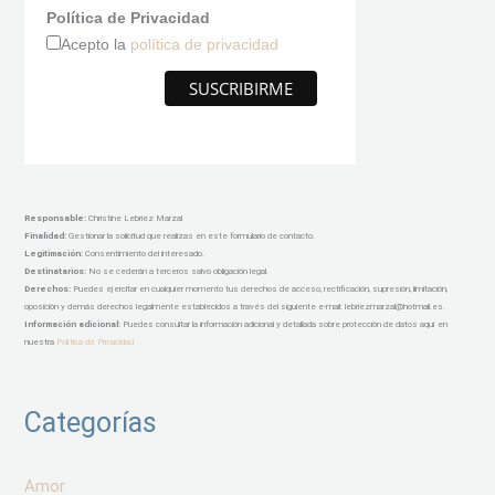
Política de Privacidad
Acepto la
política de privacidad
Responsable
:
Christine Lebriez Marzal
Finalidad:
Gestionar la solicitud que realizas en este formulario de contacto.
Legitimación:
Consentimiento del interesado.
Destinatarios:
No se cederán a terceros salvo obligación legal.
Derechos:
Puedes ejercitar en cualquier momento tus derechos de acceso, rectificación, supresión, limitación,
oposición y demás derechos legalmente establecidos a través del siguiente e-mail: lebriezmarzal@hotmail.es.
Información adicional:
Puedes consultar la información adicional y detallada sobre protección de datos aquí en
nuestra
Política de Privacidad
Categorías
Amor