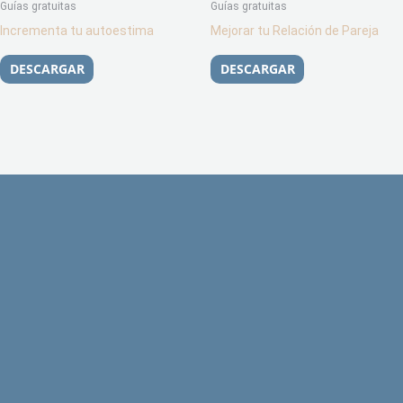
Guías gratuitas
Guías gratuitas
Incrementa tu autoestima
Mejorar tu Relación de Pareja
DESCARGAR
DESCARGAR