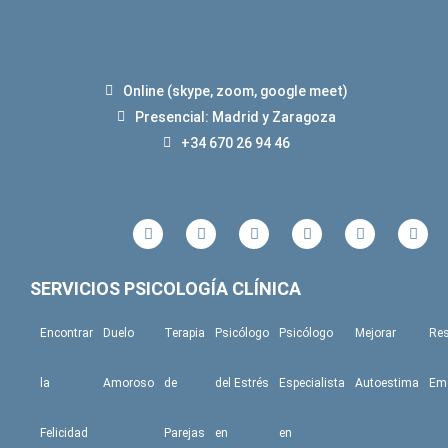
Online (skype, zoom, google meet)
Presencial: Madrid y Zaragoza
+34 670 26 94 46
F
T
I
L
Y
S
a
w
n
i
o
k
c
i
s
n
u
y
e
t
t
k
t
p
b
t
a
e
u
e
SERVICIOS PSICOLOGÍA CLÍNICA
o
e
g
d
b
o
r
r
i
e
k
a
n
Encontrar
Duelo
Terapia
Psicólogo
Psicólogo
Mejorar
Res
m
la
Amoroso
de
del Estrés
Especialista
Autoestima
Em
Felicidad
Parejas
en
en