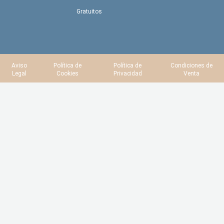
Gratuitos
Aviso
Política de
Política de
Condiciones de
Legal
Cookies
Privacidad
Venta